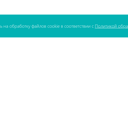
ь на обработку файлов cookie в соответствии с
Политикой обра
МЕДИА
Вакансии
Новости
Проекты
АДРЕС
Республика Беларусь,
220140, г. Минск
ул. Матусевича 35/1
овки, Минск, Беларусь