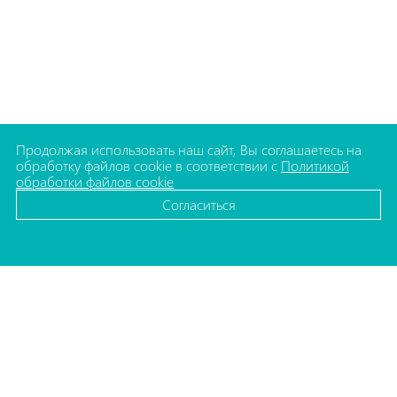
Продолжая использовать наш сайт, Вы соглашаетесь на
обработку файлов cookie в соответствии с
Политикой
обработки файлов cookie
Согласиться
КАТАЛОГ
Флаконы для косметики
Баночки для косметики
Упаковка для декоративной косметики
Комплектующие для флаконов
Упаковка для бытовой химии
Упаковка для медицины
Колпачки и плечи для туб