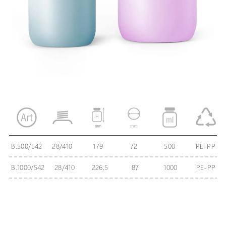
В.500/542
28/410
179
72
500
PE-PP
В.1000/542
28/410
226,5
87
1000
PE-PP
КОМПЛЕКТУЮЩИЕ ДЛЯ В.500/542
КОМПЛЕКТУЮЩИЕ ДЛЯ В.1000/542