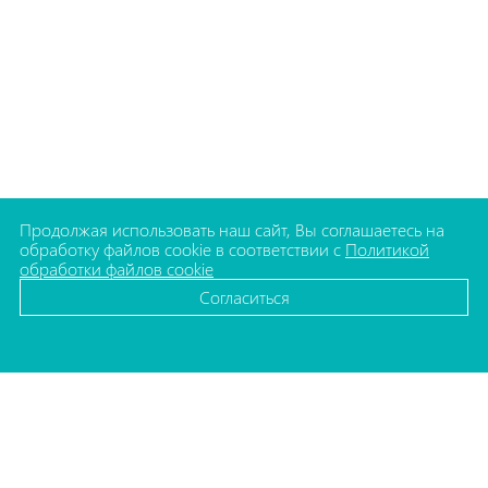
Продолжая использовать наш сайт, Вы соглашаетесь на
обработку файлов cookie в соответствии с
Политикой
обработки файлов cookie
Согласиться
КАТАЛОГ
Флаконы для косметики
Баночки для косметики
Упаковка для декоративной косметики
Комплектующие для флаконов
Упаковка для бытовой химии