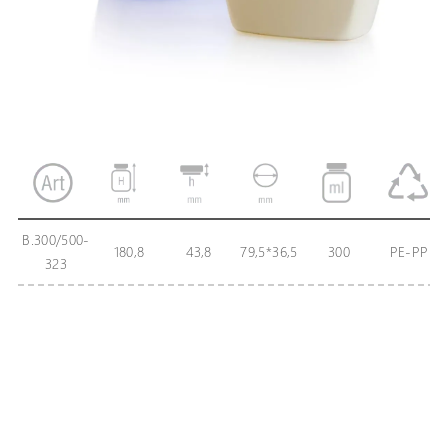
B.300/500-
180,8
43,8
79,5*36,5
300
PE-PP
323