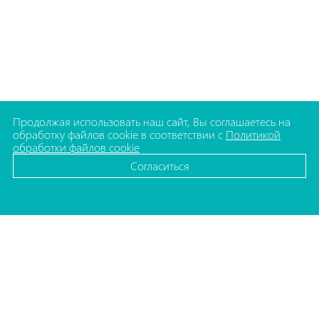
Продолжая использовать наш сайт, Вы соглашаетесь на
обработку файлов cookie в соответствии с
Политикой
обработки файлов cookie
Согласиться
КАТАЛОГ
Флаконы для косметики
Баночки для косметики
Упаковка для декоративной косметики
Комплектующие для флаконов
Упаковка для бытовой химии
Упаковка для медицины
Колпачки и плечи для туб