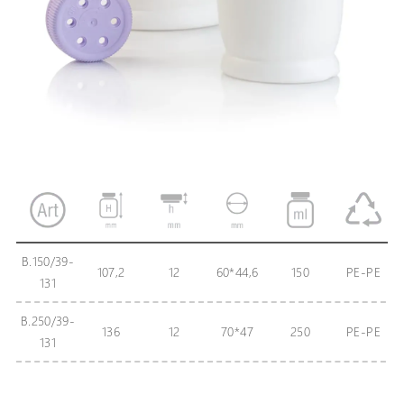
B.150/39-
107,2
12
60*44,6
150
PE-PE
131
B.250/39-
136
12
70*47
250
PE-PE
131