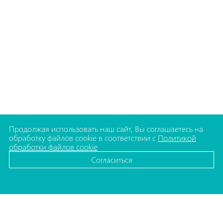
Продолжая использовать наш сайт, Вы соглашаетесь на
обработку файлов cookie в соответствии с
Политикой
обработки файлов cookie
Согласиться
КАТАЛОГ
Флаконы для косметики
Баночки для косметики
Упаковка для декоративной косметики